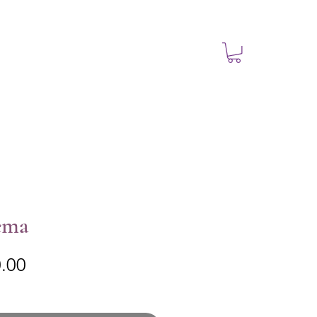
ema
Precio
.00